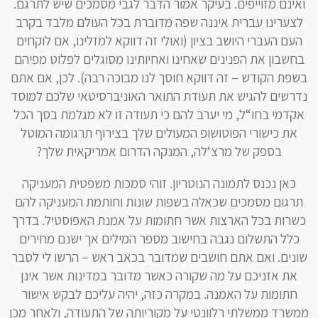
ואינם מזוייפים. בעיקר אמור הדבר לגבי מסמכים שיש לתרגם.
לצערינו עברית איננה שפה מדוברת בכל העולם מלבד בקרב
העם העברי היושב בציון (ואולי זה דווקא למזלינו, אם לוקחים
בחשבון את הפנינים שאחינו ואחיותינו מסוגלים לפלוט מפיהם
בשפת הקודש – זה דווקא חוסך לנו מבוכה רבה). לכן, אם אתם
נדרשים להגיש את תעודת התואר האוניברסיטאי שלכם למוסד
אקדמי בחו“ל, מי יערב להם כי תעודה זו לא מגלמת בסך הכל
את כישורי הפוטושופ המעולים שלך בצירוף תרגומה המוטל
בספק של מרצ‘לה, המנקה הדרום אמריקאית שלך?
כאן נכנס לתמונה הנוטריון. זוהי סמכות משפטית המעניקה
תרגום מסמכים שכאלה בשפות שונות וחותמת המעניקה להם
כשרות בכל הארצות אשר חתומות על אמנת האפוסטיל. בדרך
כלל התשלום נגבה בחישוב מספר המילים אך ישנם מחירים
שונים. ואם אתם חושבים שמדובר בכאב ראש – הרשו לי לסבר
את אזניכם על מה שקורה כאשר מדובר במדינות אשר אינן
חתומות על האמנה. במקרה כזה, יהיה עליכם לבקש אישור
ממשרד ממשלתי רלוונטי על מקוריותה של התעודה, ולאחר מכן