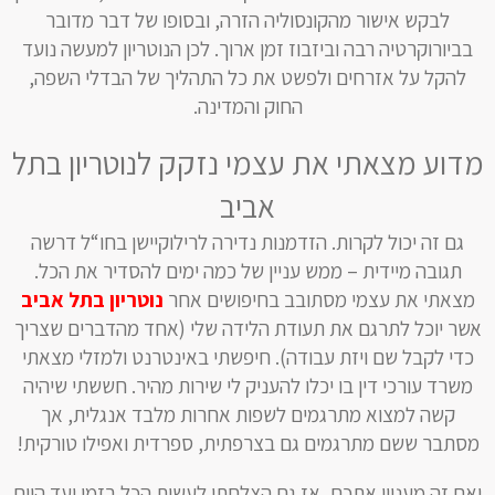
לבקש אישור מהקונסוליה הזרה, ובסופו של דבר מדובר
בביורוקרטיה רבה וביזבוז זמן ארוך. לכן הנוטריון למעשה נועד
להקל על אזרחים ולפשט את כל התהליך של הבדלי השפה,
החוק והמדינה.
מדוע מצאתי את עצמי נזקק לנוטריון בתל
אביב
גם זה יכול לקרות. הזדמנות נדירה לרילוקיישן בחו“ל דרשה
תגובה מיידית – ממש עניין של כמה ימים להסדיר את הכל.
מצאתי את עצמי מסתובב בחיפושים אחר
נוטריון בתל אביב
אשר יוכל לתרגם את תעודת הלידה שלי (אחד מהדברים שצריך
כדי לקבל שם ויזת עבודה). חיפשתי באינטרנט ולמזלי מצאתי
משרד עורכי דין בו יכלו להעניק לי שירות מהיר. חששתי שיהיה
קשה למצוא מתרגמים לשפות אחרות מלבד אנגלית, אך
מסתבר ששם מתרגמים גם בצרפתית, ספרדית ואפילו טורקית!
ואם זה מעניין אתכם, אז גם הצלחתי לעשות הכל בזמן ועד היום